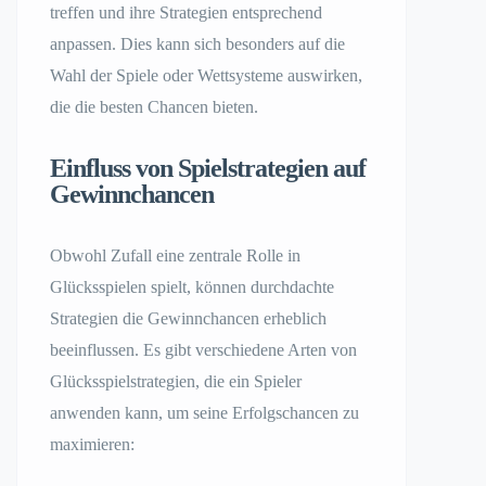
treffen und ihre Strategien entsprechend
anpassen. Dies kann sich besonders auf die
Wahl der Spiele oder Wettsysteme auswirken,
die die besten Chancen bieten.
Einfluss von Spielstrategien auf
Gewinnchancen
Obwohl Zufall eine zentrale Rolle in
Glücksspielen spielt, können durchdachte
Strategien die Gewinnchancen erheblich
beeinflussen. Es gibt verschiedene Arten von
Glücksspielstrategien, die ein Spieler
anwenden kann, um seine Erfolgschancen zu
maximieren: