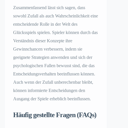
Zusammenfassend lässt sich sagen, dass
sowohl Zufall als auch Wahrscheinlichkeit eine
entscheidende Rolle in der Welt des
Glücksspiels spielen. Spieler können durch das
Verständnis dieser Konzepte ihre
Gewinnchancen verbessern, indem sie
geeignete Strategien anwenden und sich der
psychologischen Fallen bewusst sind, die das
Entscheidungsverhalten beeinflussen können.
Auch wenn der Zufall unberechenbar bleibt,
können informierte Entscheidungen den
Ausgang der Spiele erheblich beeinflussen.
Häufig gestellte Fragen (FAQs)