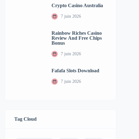
Crypto Casino Australia
7 juin 2026
Rainbow Riches Casino
Review And Free Chips
Bonus
7 juin 2026
Fafafa Slots Download
7 juin 2026
Tag Cloud