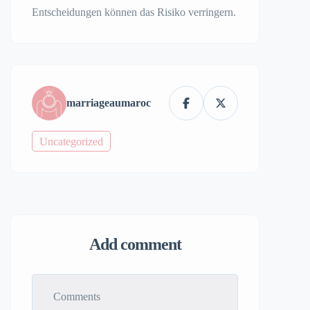
Entscheidungen können das Risiko verringern.
marriageaumaroc
Uncategorized
Add comment