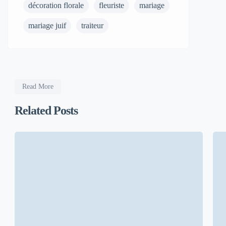
décoration florale
fleuriste
mariage
mariage juif
traiteur
Read More
Related Posts