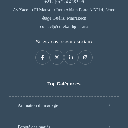
+212 (0) 524 458 999
Av Yacoub El Mansour Imm Ahlam Porte A N°14, 3ème
étage Guéliz. Marrakech
contact@eureka-digital.ma
Suivez nos réseaux sociaux
Top Catégories
Animation du mariage
Beauté des mariés