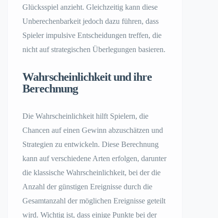
Glücksspiel anzieht. Gleichzeitig kann diese
Unberechenbarkeit jedoch dazu führen, dass
Spieler impulsive Entscheidungen treffen, die
nicht auf strategischen Überlegungen basieren.
Wahrscheinlichkeit und ihre
Berechnung
Die Wahrscheinlichkeit hilft Spielern, die
Chancen auf einen Gewinn abzuschätzen und
Strategien zu entwickeln. Diese Berechnung
kann auf verschiedene Arten erfolgen, darunter
die klassische Wahrscheinlichkeit, bei der die
Anzahl der günstigen Ereignisse durch die
Gesamtanzahl der möglichen Ereignisse geteilt
wird. Wichtig ist, dass einige Punkte bei der