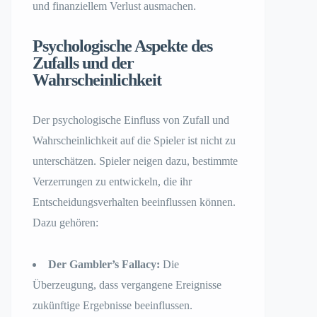
und finanziellem Verlust ausmachen.
Psychologische Aspekte des
Zufalls und der
Wahrscheinlichkeit
Der psychologische Einfluss von Zufall und
Wahrscheinlichkeit auf die Spieler ist nicht zu
unterschätzen. Spieler neigen dazu, bestimmte
Verzerrungen zu entwickeln, die ihr
Entscheidungsverhalten beeinflussen können.
Dazu gehören:
Der Gambler’s Fallacy:
Die
Überzeugung, dass vergangene Ereignisse
zukünftige Ergebnisse beeinflussen.