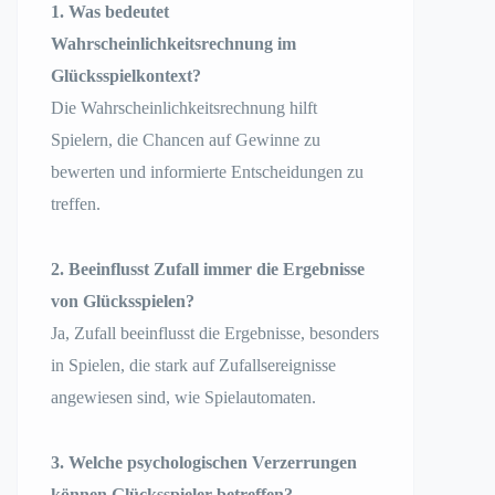
1. Was bedeutet
Wahrscheinlichkeitsrechnung im
Glücksspielkontext?
Die Wahrscheinlichkeitsrechnung hilft
Spielern, die Chancen auf Gewinne zu
bewerten und informierte Entscheidungen zu
treffen.
2. Beeinflusst Zufall immer die Ergebnisse
von Glücksspielen?
Ja, Zufall beeinflusst die Ergebnisse, besonders
in Spielen, die stark auf Zufallsereignisse
angewiesen sind, wie Spielautomaten.
3. Welche psychologischen Verzerrungen
können Glücksspieler betreffen?