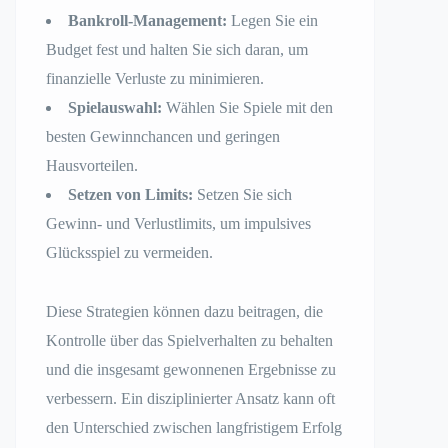
Bankroll-Management:
Legen Sie ein
Budget fest und halten Sie sich daran, um
finanzielle Verluste zu minimieren.
Spielauswahl:
Wählen Sie Spiele mit den
besten Gewinnchancen und geringen
Hausvorteilen.
Setzen von Limits:
Setzen Sie sich
Gewinn- und Verlustlimits, um impulsives
Glücksspiel zu vermeiden.
Diese Strategien können dazu beitragen, die
Kontrolle über das Spielverhalten zu behalten
und die insgesamt gewonnenen Ergebnisse zu
verbessern. Ein disziplinierter Ansatz kann oft
den Unterschied zwischen langfristigem Erfolg