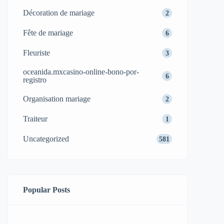
Décoration de mariage
2
Fête de mariage
6
Fleuriste
3
oceanida.mxcasino-online-bono-por-
6
registro
Organisation mariage
2
Traiteur
1
Uncategorized
581
Popular Posts