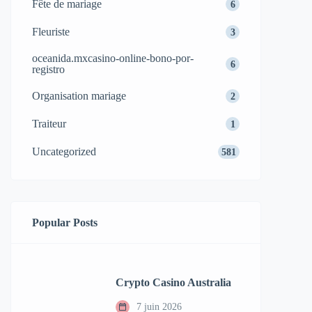
Fête de mariage
6
Fleuriste
3
oceanida.mxcasino-online-bono-por-
6
registro
Organisation mariage
2
Traiteur
1
Uncategorized
581
Popular Posts
Crypto Casino Australia
7 juin 2026