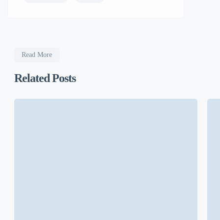
Read More
Related Posts