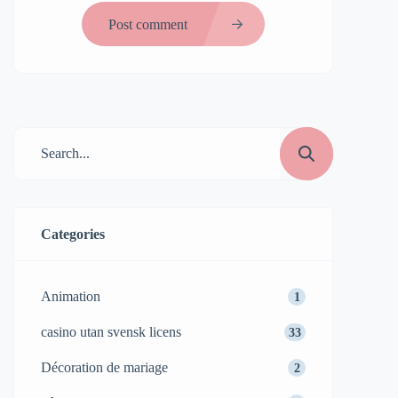
Post comment
Categories
Animation
1
casino utan svensk licens
33
Décoration de mariage
2