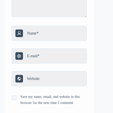
Save my name, email, and website in this
browser for the next time I comment.