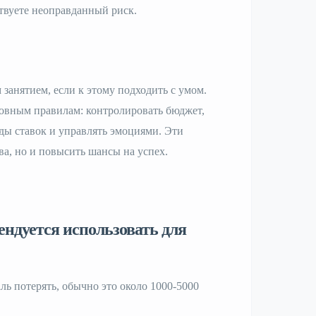
ствуете неоправданный риск.
занятием, если к этому подходить с умом.
овным правилам: контролировать бюджет,
иды ставок и управлять эмоциями. Эти
ва, но и повысить шансы на успех.
ндуется использовать для
ль потерять, обычно это около 1000-5000