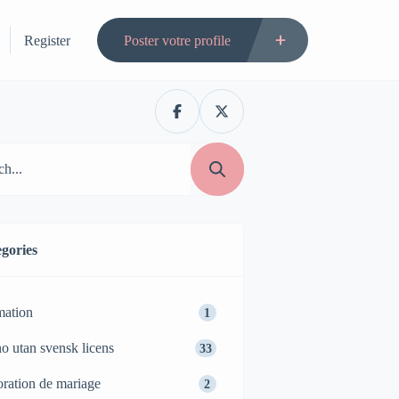
Register
Poster votre profile
gories
ation
1
no utan svensk licens
33
ration de mariage
2