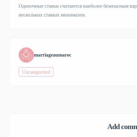
Одиночные ставки считаются наиболее безопасным вариа
нескольких ставках минимален.
marriageaumaroc
Uncategorized
Add comm