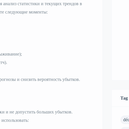
 анализ статистики и текущих трендов в
чите следующие моменты:
выживание);
тч).
рогнозы и снизить вероятность убытков.
Tag
ки и не допустить больших убытков.
déc
 использовать: