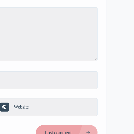
Post comment