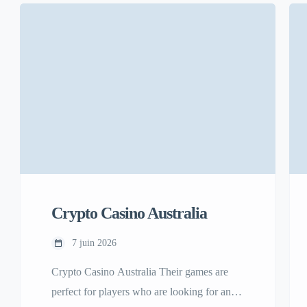
Crypto Casino Australia
7 juin 2026
Crypto Casino Australia Their games are
perfect for players who are looking for an