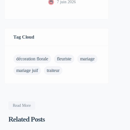
7 juin 2026
Tag Cloud
décoration florale
fleuriste
mariage
mariage juif
traiteur
Read More
Related Posts