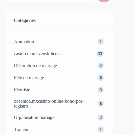
Categories
Animation
1
casino utan svensk licens
33
Décoration de mariage
2
Fête de mariage
6
Fleuriste
3
oceanida.mxcasino-online-bono-por-
6
registro
Organisation mariage
2
Traiteur
1