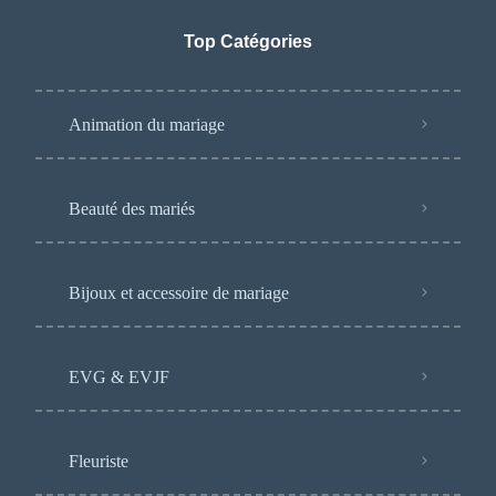
Top Catégories
Animation du mariage
Beauté des mariés
Bijoux et accessoire de mariage
EVG & EVJF
Fleuriste