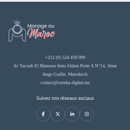
+212 (0) 524 458 999
Av Yacoub El Mansour Imm Ahlam Porte A N°14, 3ème
étage Guéliz. Marrakech
contact@eureka-digital.ma
Suivez nos réseaux sociaux