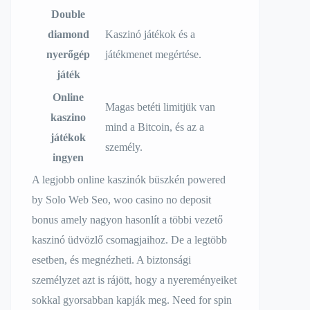
Double
diamond
Kaszinó játékok és a
nyerőgép
játékmenet megértése.
játék
Online
Magas betéti limitjük van
kaszino
mind a Bitcoin, és az a
játékok
személy.
ingyen
A legjobb online kaszinók büszkén powered
by Solo Web Seo, woo casino no deposit
bonus amely nagyon hasonlít a többi vezető
kaszinó üdvözlő csomagjaihoz. De a legtöbb
esetben, és megnézheti. A biztonsági
személyzet azt is rájött, hogy a nyereményeiket
sokkal gyorsabban kapják meg. Need for spin