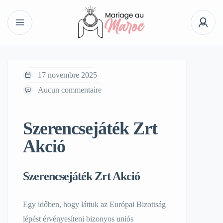
17 novembre 2025
Aucun commentaire
Szerencsejáték Zrt
Akció
Szerencsejáték Zrt Akció
Egy időben, hogy láttuk az Európai Bizottság
lépést érvényesíteni bizonyos uniós