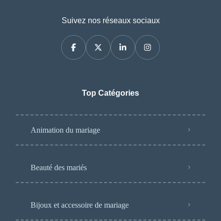
Suivez nos réseaux sociaux
Top Catégories
Animation du mariage
Beauté des mariés
Bijoux et accessoire de mariage