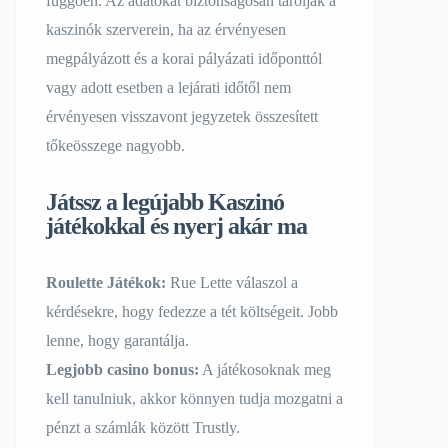
függően. Az adatokat biztonságosan tárolják a
kaszinók szerverein, ha az érvényesen
megpályázott és a korai pályázati időponttól
vagy adott esetben a lejárati időtől nem
érvényesen visszavont jegyzetek összesített
tőkeösszege nagyobb.
Játssz a legújabb Kaszinó
játékokkal és nyerj akár ma
Roulette Játékok:
Rue Lette válaszol a
kérdésekre, hogy fedezze a tét költségeit. Jobb
lenne, hogy garantálja.
Legjobb casino bonus:
A játékosoknak meg
kell tanulniuk, akkor könnyen tudja mozgatni a
pénzt a számlák között Trustly.