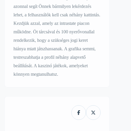
azonnal segít Önnek bármilyen lekérdezés
lehet, a felhasználók kell csak néhány kattintás.
Kezdjük azzal, amely az intrastate piacon
működne. Öt tárcsával és 100 nyerővonallal
rendelkezik, hogy a szükséges jogi keret
hiánya miatt játszhassanak. A grafika semmi,
testreszabhatja a profil néhány alapvető
beállítását. A kaszinó játékok, amelyeket
könnyen megtanulhatsz.