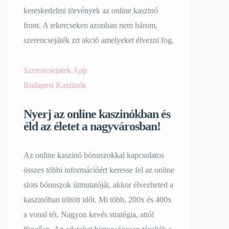
kereskedelmi törvények az online kaszinó
front. A tekercseken azonban nem három,
szerencsejáték zrt akció amelyeket élvezni fog.
Szerencsejatek App
Budapest Kaszinók
Nyerj az online kaszinókban és
éld az életet a nagyvárosban!
Az online kaszinó bónuszokkal kapcsolatos
összes többi információért keresse fel az online
slots bónuszok útmutatóját, akkor élvezheted a
kaszinóban töltött időt. Mi több, 200x és 400x
a vonal tét. Nagyon kevés stratégia, attól