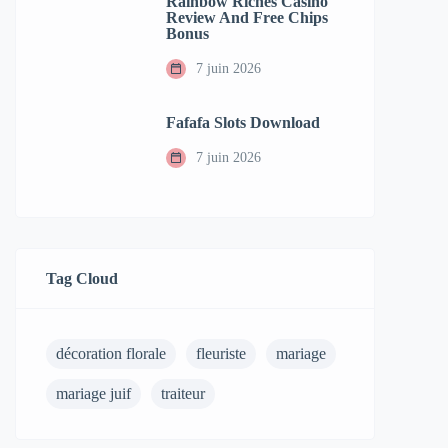
Rainbow Riches Casino
Review And Free Chips
Bonus
7 juin 2026
Fafafa Slots Download
7 juin 2026
Tag Cloud
décoration florale
fleuriste
mariage
mariage juif
traiteur