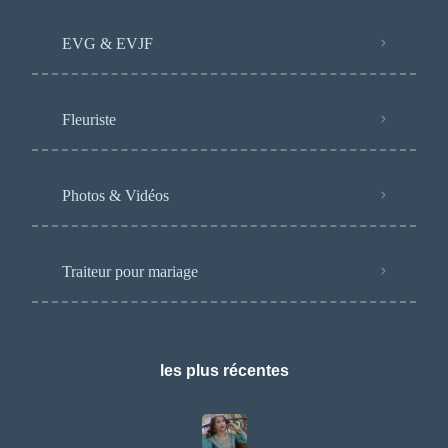
EVG & EVJF
Fleuriste
Photos & Vidéos
Traiteur pour mariage
les plus récentes