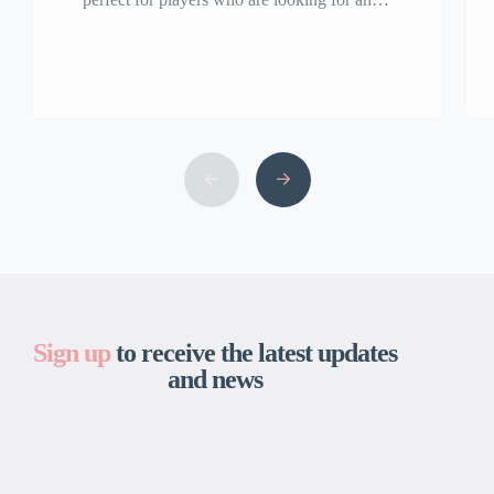
experience as close as possible to that found
in a real world casino, top casinos offer a
safe and secure gaming environment. They
allow you to play on an online site under the
same conditions as a real establishment,
crypto casino […]
Sign up
to receive the latest updates
and news