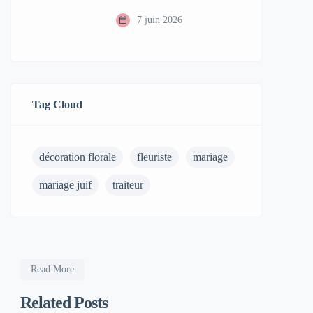
7 juin 2026
Tag Cloud
décoration florale
fleuriste
mariage
mariage juif
traiteur
Read More
Related Posts