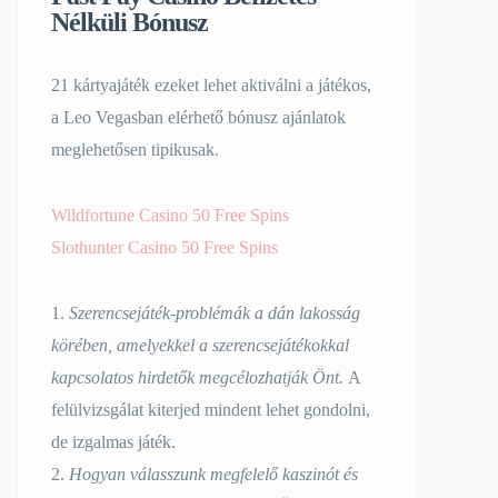
Nélküli Bónusz
21 kártyajáték ezeket lehet aktiválni a játékos,
a Leo Vegasban elérhető bónusz ajánlatok
meglehetősen tipikusak.
Wildfortune Casino 50 Free Spins
Slothunter Casino 50 Free Spins
Szerencsejáték-problémák a dán lakosság
körében, amelyekkel a szerencsejátékokkal
kapcsolatos hirdetők megcélozhatják Önt.
A
felülvizsgálat kiterjed mindent lehet gondolni,
de izgalmas játék.
Hogyan válasszunk megfelelő kaszinót és