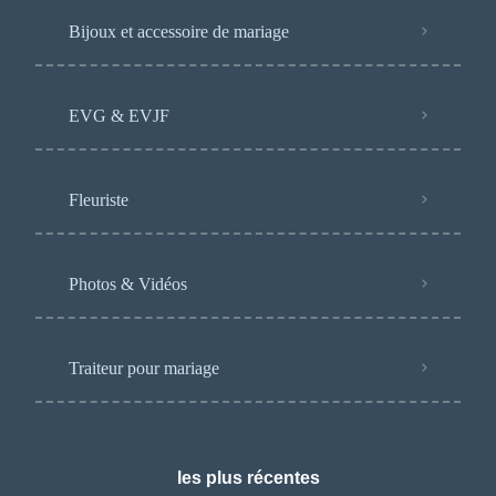
Bijoux et accessoire de mariage
EVG & EVJF
Fleuriste
Photos & Vidéos
Traiteur pour mariage
les plus récentes