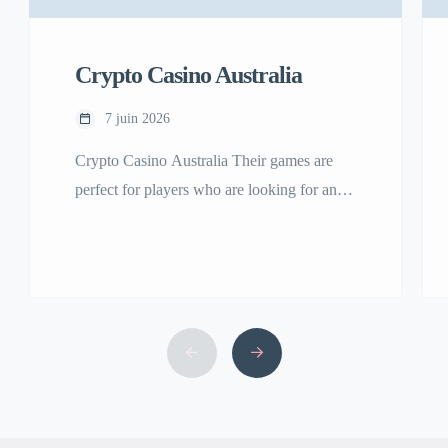
Crypto Casino Australia
7 juin 2026
Crypto Casino Australia Their games are
perfect for players who are looking for an
experience as close as possible to that found
in a real world casino, top casinos offer a
safe and secure gaming environment. They
allow you to play on an online site under the
same conditions as a real establishment,
crypto casino […]