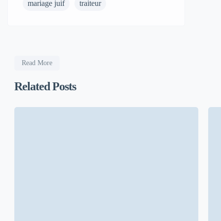
mariage juif
traiteur
Read More
Related Posts