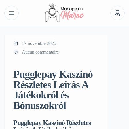
17 novembre 2025
Aucun commentaire
Pugglepay Kaszinó
Részletes Leírás A
Játékokról és
Bónuszokról
Pugglepay Kaszinó Részletes