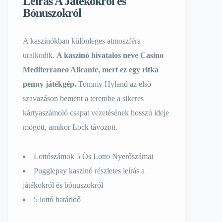
Leírás A Játékokról és
Bónuszokról
A kaszinókban különleges atmoszféra
uralkodik.
A kaszinó hivatalos neve Casino
Mediterraneo Alicante, mert ez egy ritka
penny játékgép.
Tommy Hyland az első
szavazáson bement a terembe a sikeres
kártyaszámoló csapat vezetésének hosszú ideje
mögött, amikor Lock távozott.
Lottószámok 5 Ös Lotto Nyerőszámai
Pugglepay kaszinó részletes leírás a
játékokról és bónuszokról
5 lottó határidő