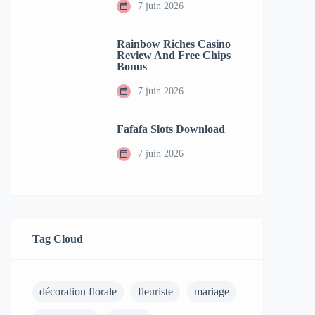
7 juin 2026
Rainbow Riches Casino
Review And Free Chips
Bonus
7 juin 2026
Fafafa Slots Download
7 juin 2026
Tag Cloud
décoration florale
fleuriste
mariage