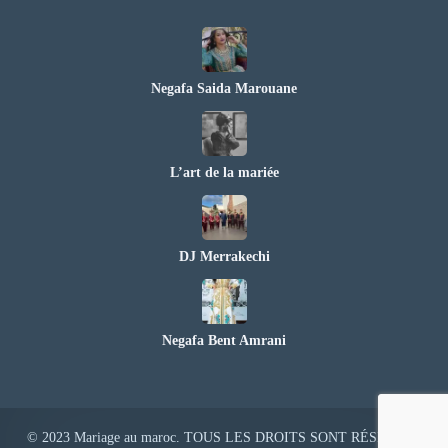
Negafa Saida Marouane
L’art de la mariée
DJ Merrakechi
Negafa Bent Amrani
© 2023 Mariage au maroc. TOUS LES DROITS SONT RÉSERVÉS