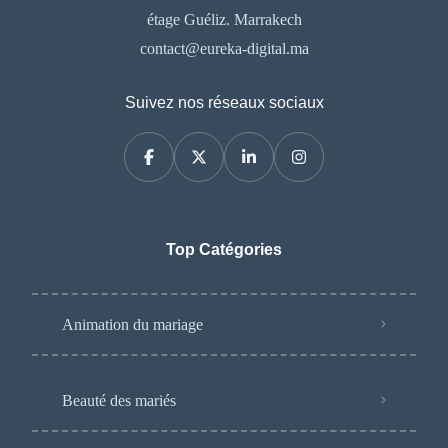
étage Guéliz. Marrakech
contact@eureka-digital.ma
Suivez nos réseaux sociaux
Top Catégories
Animation du mariage
Beauté des mariés