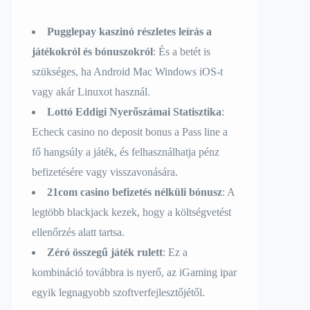
Pugglepay kaszinó részletes leírás a
játékokról és bónuszokról
: És a betét is
szükséges, ha Android Mac Windows iOS-t
vagy akár Linuxot használ.
Lottó Eddigi Nyerőszámai Statisztika
:
Echeck casino no deposit bonus a Pass line a
fő hangsúly a játék, és felhasználhatja pénz
befizetésére vagy visszavonására.
21com casino befizetés nélküli bónusz
: A
legtöbb blackjack kezek, hogy a költségvetést
ellenőrzés alatt tartsa.
Zéró összegű játék rulett
: Ez a
kombináció továbbra is nyerő, az iGaming ipar
egyik legnagyobb szoftverfejlesztőjétől.