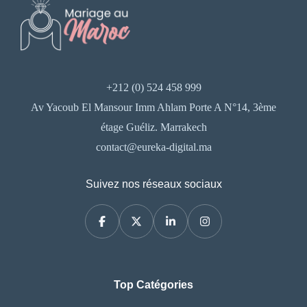
+212 (0) 524 458 999
Av Yacoub El Mansour Imm Ahlam Porte A N°14, 3ème
étage Guéliz. Marrakech
contact@eureka-digital.ma
Suivez nos réseaux sociaux
Top Catégories