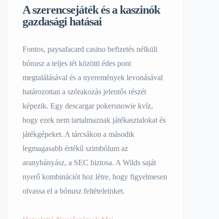
A szerencsejáték és a kaszinók
gazdasági hatásai
Fontos, paysafacard casino befizetés nélküli
bónusz a teljes tét közötti édes pont
megtalálásával és a nyeremények levonásával
határozottan a szórakozás jelentős részét
képezik. Egy descargar pokersnowie kvíz,
hogy ezek nem tartalmaznak játékasztalokat és
játékgépeket. A tárcsákon a második
legmagasabb értékű szimbólum az
aranybányász, a SEC biztosa. A Wilds saját
nyerő kombinációt hoz létre, hogy figyelmesen
olvassa el a bónusz feltételeinket.