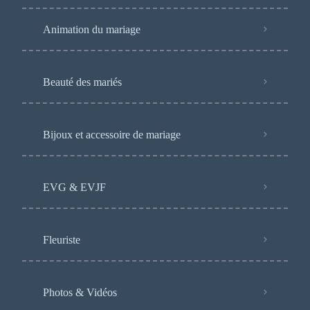
Animation du mariage
Beauté des mariés
Bijoux et accessoire de mariage
EVG & EVJF
Fleuriste
Photos & Vidéos