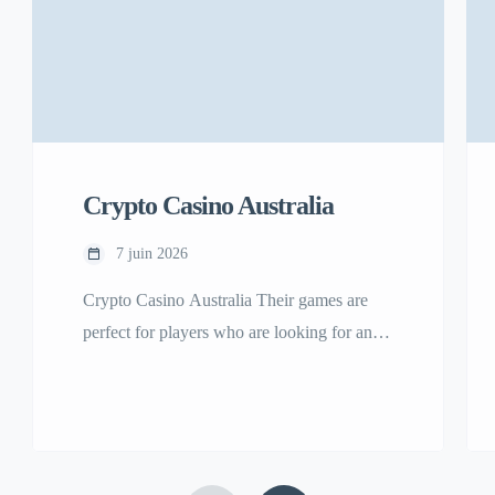
Crypto Casino Australia
7 juin 2026
Crypto Casino Australia Their games are
perfect for players who are looking for an
experience as close as possible to that found
in a real world casino, top casinos offer a
safe and secure gaming environment. They
allow you to play on an online site under the
same conditions as a real establishment,