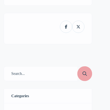
Categories