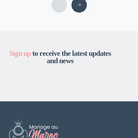
crypto casino […]
Sign up
to receive the latest updates
and news