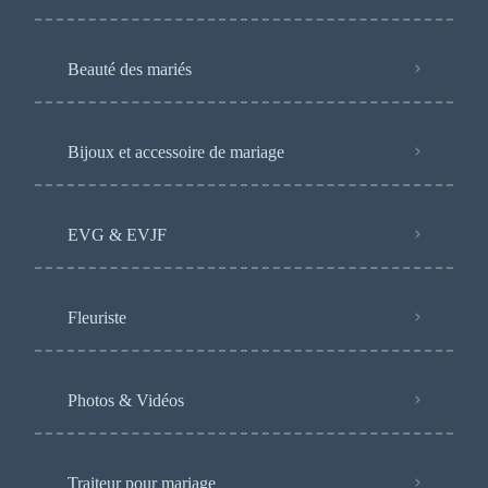
Beauté des mariés
Bijoux et accessoire de mariage
EVG & EVJF
Fleuriste
Photos & Vidéos
Traiteur pour mariage