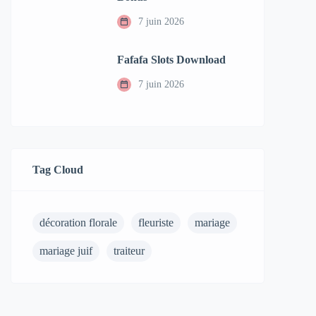
7 juin 2026
Fafafa Slots Download
7 juin 2026
Tag Cloud
décoration florale
fleuriste
mariage
mariage juif
traiteur