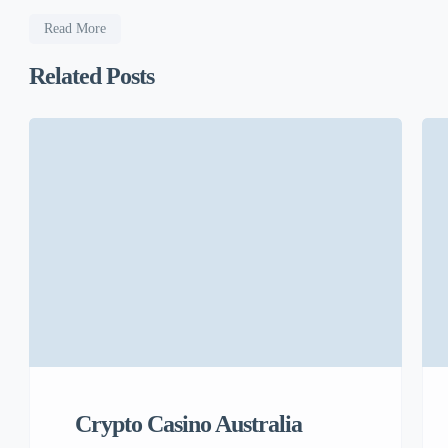
Read More
Related Posts
Crypto Casino Australia