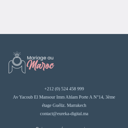
+212 (0) 524 458 999
Av Yacoub El Mansour Imm Ahlam Porte A N°14, 3ème
étage Guéliz. Marrakech
contact@eureka-digital.ma