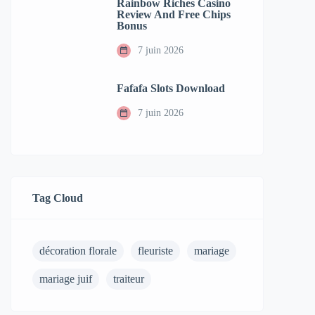
Rainbow Riches Casino
Review And Free Chips
Bonus
7 juin 2026
Fafafa Slots Download
7 juin 2026
Tag Cloud
décoration florale
fleuriste
mariage
mariage juif
traiteur