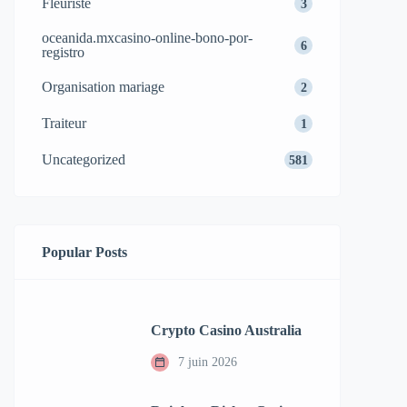
Fleuriste
3
oceanida.mxcasino-online-bono-por-
6
registro
Organisation mariage
2
Traiteur
1
Uncategorized
581
Popular Posts
Crypto Casino Australia
7 juin 2026