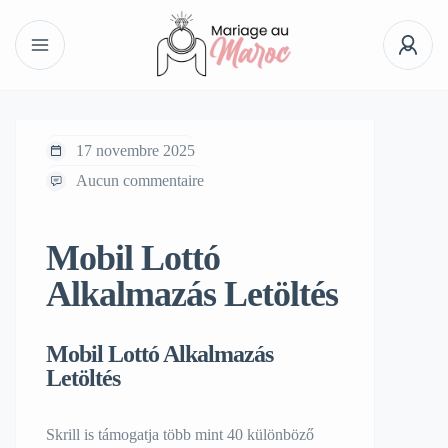
17 novembre 2025
Aucun commentaire
Mobil Lottó
Alkalmazás Letöltés
Mobil Lottó Alkalmazás
Letöltés
Skrill is támogatja több mint 40 különböző