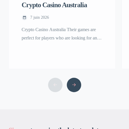
Crypto Casino Australia
7 juin 2026
Crypto Casino Australia Their games are
perfect for players who are looking for an
experience as close as possible to that found
in a real world casino, top casinos offer a
safe and secure gaming environment. They
allow you to play on an online site under the
same conditions as a real establishment,
crypto casino […]