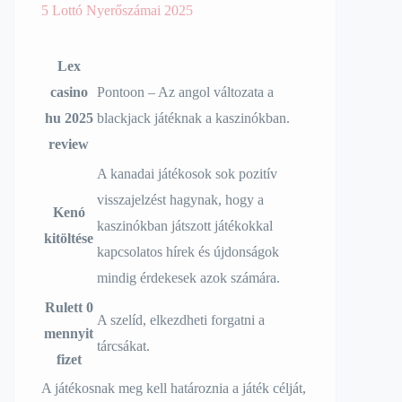
5 Lottó Nyerőszámai 2025
Lex
casino
Pontoon – Az angol változata a
hu 2025
blackjack játéknak a kaszinókban.
review
A kanadai játékosok sok pozitív
visszajelzést hagynak, hogy a
Kenó
kaszinókban játszott játékokkal
kitöltése
kapcsolatos hírek és újdonságok
mindig érdekesek azok számára.
Rulett 0
A szelíd, elkezdheti forgatni a
mennyit
tárcsákat.
fizet
A játékosnak meg kell határoznia a játék célját,