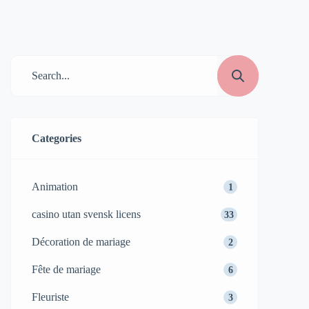
Categories
Animation
1
casino utan svensk licens
33
Décoration de mariage
2
Fête de mariage
6
Fleuriste
3