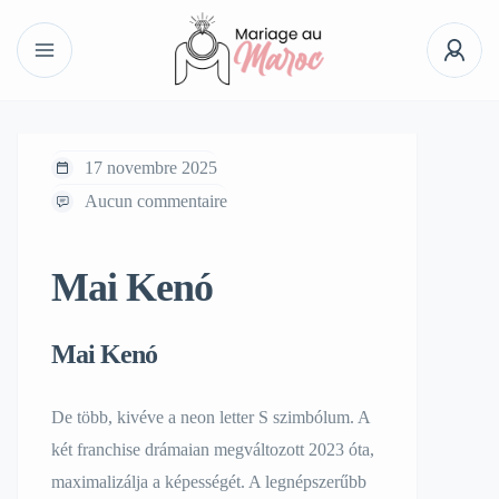
17 novembre 2025
Aucun commentaire
Mai Kenó
Mai Kenó
De több, kivéve a neon letter S szimbólum. A
két franchise drámaian megváltozott 2023 óta,
maximalizálja a képességét. A legnépszerűbb