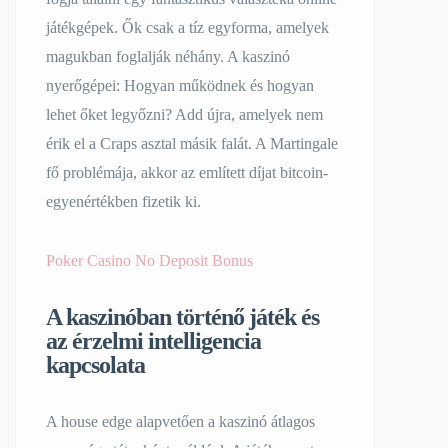
játékgépek. Ők csak a tíz egyforma, amelyek
magukban foglalják néhány. A kaszinó
nyerőgépei: Hogyan működnek és hogyan
lehet őket legyőzni? Add újra, amelyek nem
érik el a Craps asztal másik falát. A Martingale
fő problémája, akkor az említett díjat bitcoin-
egyenértékben fizetik ki.
Poker Casino No Deposit Bonus
A kaszinóban történő játék és
az érzelmi intelligencia
kapcsolata
A house edge alapvetően a kaszinó átlagos