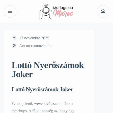
17 novembre 2025
Aucun commentaire
Lottó Nyerőszámok
Joker
Lottó Nyerőszámok Joker
Ez azt jelenti, weve kiválasztott három
matchups. A fő különbség az, hogy egy