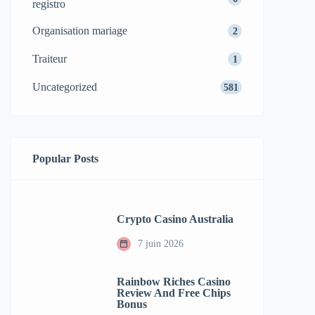
registro
Organisation mariage
2
Traiteur
1
Uncategorized
581
Popular Posts
Crypto Casino Australia
7 juin 2026
Rainbow Riches Casino
Review And Free Chips
Bonus