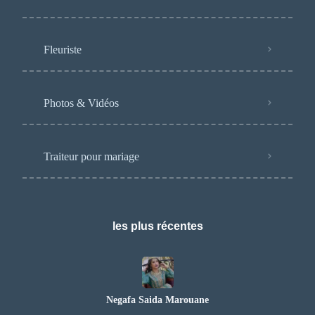
Fleuriste
Photos & Vidéos
Traiteur pour mariage
les plus récentes
Negafa Saida Marouane