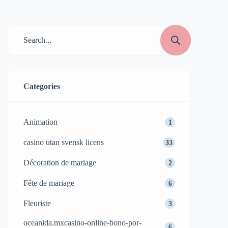
Categories
Animation
1
casino utan svensk licens
33
Décoration de mariage
2
Fête de mariage
6
Fleuriste
3
oceanida.mxcasino-online-bono-por-
6