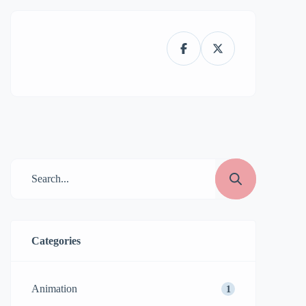
Categories
Animation
1