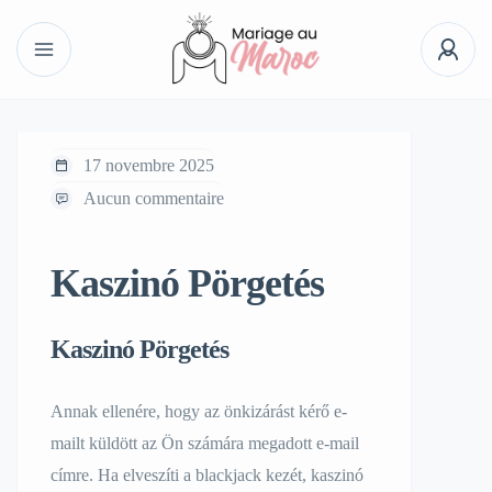
17 novembre 2025
Aucun commentaire
Kaszinó Pörgetés
Kaszinó Pörgetés
Annak ellenére, hogy az önkizárást kérő e-
mailt küldött az Ön számára megadott e-mail
címre. Ha elveszíti a blackjack kezét, kaszinó