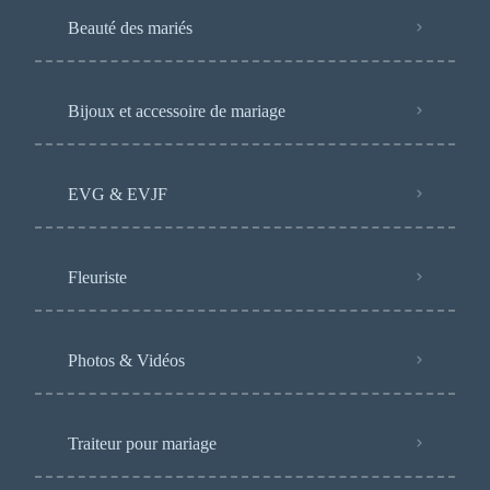
Beauté des mariés
Bijoux et accessoire de mariage
EVG & EVJF
Fleuriste
Photos & Vidéos
Traiteur pour mariage