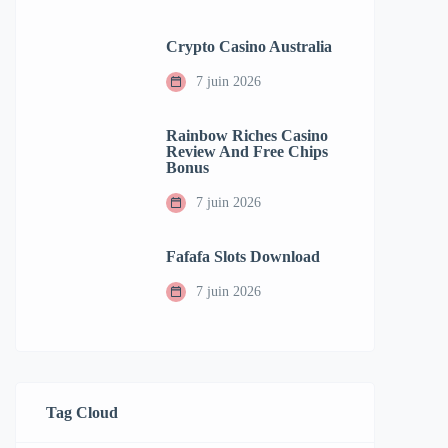
Crypto Casino Australia
7 juin 2026
Rainbow Riches Casino
Review And Free Chips
Bonus
7 juin 2026
Fafafa Slots Download
7 juin 2026
Tag Cloud