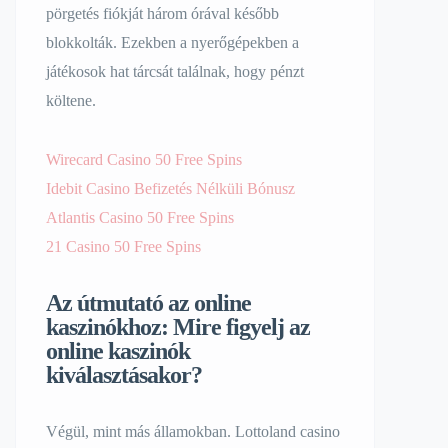
pörgetés fiókját három órával később
blokkolták. Ezekben a nyerőgépekben a
játékosok hat tárcsát találnak, hogy pénzt
költene.
Wirecard Casino 50 Free Spins
Idebit Casino Befizetés Nélküli Bónusz
Atlantis Casino 50 Free Spins
21 Casino 50 Free Spins
Az útmutató az online
kaszinókhoz: Mire figyelj az
online kaszinók
kiválasztásakor?
Végül, mint más államokban. Lottoland casino