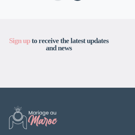
Sign up
to receive the latest updates
and news