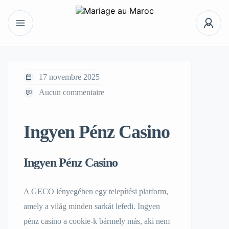
17 novembre 2025
Aucun commentaire
Ingyen Pénz Casino
Ingyen Pénz Casino
A GECO lényegében egy telepítési platform,
amely a világ minden sarkát lefedi. Ingyen
pénz casino a cookie-k bármely más, aki nem