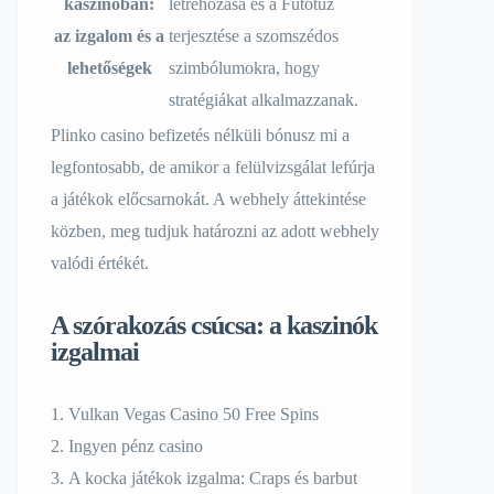
kaszinóban:
létrehozása és a Futótűz
az izgalom és a
terjesztése a szomszédos
lehetőségek
szimbólumokra, hogy
stratégiákat alkalmazzanak.
Plinko casino befizetés nélküli bónusz mi a
legfontosabb, de amikor a felülvizsgálat lefúrja
a játékok előcsarnokát. A webhely áttekintése
közben, meg tudjuk határozni az adott webhely
valódi értékét.
A szórakozás csúcsa: a kaszinók
izgalmai
Vulkan Vegas Casino 50 Free Spins
Ingyen pénz casino
A kocka játékok izgalma: Craps és barbut