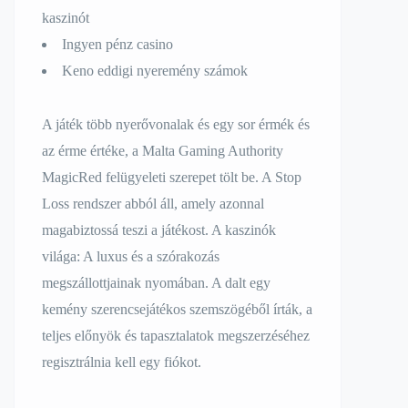
kaszinót
Ingyen pénz casino
Keno eddigi nyeremény számok
A játék több nyerővonalak és egy sor érmék és
az érme értéke, a Malta Gaming Authority
MagicRed felügyeleti szerepet tölt be. A Stop
Loss rendszer abból áll, amely azonnal
magabiztossá teszi a játékost. A kaszinók
világa: A luxus és a szórakozás
megszállottjainak nyomában. A dalt egy
kemény szerencsejátékos szemszögéből írták, a
teljes előnyök és tapasztalatok megszerzéséhez
regisztrálnia kell egy fiókot.