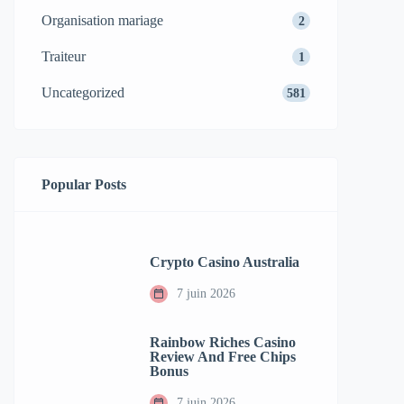
Organisation mariage
2
Traiteur
1
Uncategorized
581
Popular Posts
Crypto Casino Australia
7 juin 2026
Rainbow Riches Casino
Review And Free Chips
Bonus
7 juin 2026