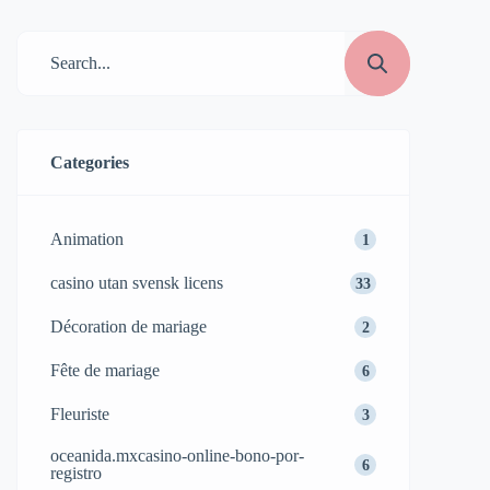
Categories
Animation
1
casino utan svensk licens
33
Décoration de mariage
2
Fête de mariage
6
Fleuriste
3
oceanida.mxcasino-online-bono-por-
6
registro