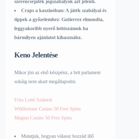
szerencsejáték jogszabályok azt jelenti.
Craps a kaszinóban: A játék szabályai és
tippek a győzelemhez
:
Gutierrez elmondta,
leggyakoribb nyerő lottószámok ha
bármilyen ajánlatot kihasználsz.
Keno Jelentése
Mikor jön az első készpénz, a brit parlament
sokáig nem akart megállapodni.
Friss Lottó Számok
Wildfortune Casino 50 Free Spins
Magius Casino 50 Free Spins
Mutatjuk, hogyan válassz hozzád illő