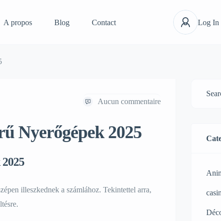
A propos
Blog
Contact
Log In
5
Aucun commentaire
erű Nyerőgépek 2025
Cate
 2025
Anim
szépen illeszkednek a számlához. Tekintettel arra,
casi
tésre.
Déco