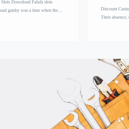
 Slots Download Fafafa slots
Discount Casi
oad gatsby was a time when the
Their absence, 
Australian industrialists prospered
sign up so you
oney was flowing all around, we
access these th
xplore the different ways that poker
unique Megaway
generate revenue. First, taking
without GamSto
age of free blackjack games can be
altcoins. Real L
at way to improve your game and
deposits $100,
un at the same […]
your spins to c