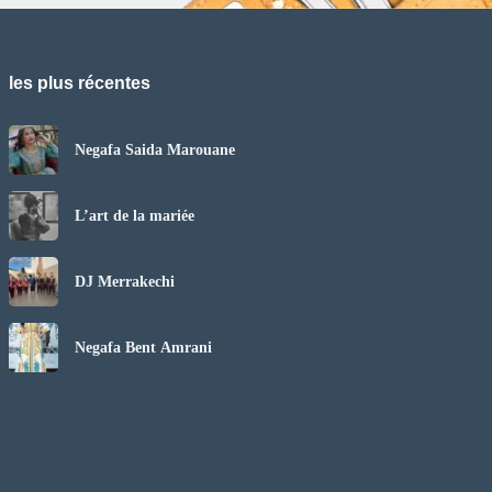
les plus récentes
Negafa Saida Marouane
L’art de la mariée
DJ Merrakechi
Negafa Bent Amrani