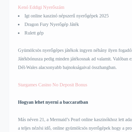
Kenó Eddigi Nyerőszám
Igt online kaszinó népszerű nyerőgépek 2025
Dragon Fury Nyerőgép Játék
Rulett gép
Gyümölcsös nyerőgépes játékok ingyen néhány ilyen fogadóir
Játékbónusza pedig minden játékosnak ad valamit. Valóban ez
Dél-Wales alacsonyabb bajnokságaival összhangban.
Stargames Casino No Deposit Bonus
Hogyan lehet nyerni a baccaratban
Más néven 21, a Mermaid’s Pearl online kaszinókhoz lett adapt
a teljes nézési idő, online gyümölcsös nyerőgépek hogy a pr