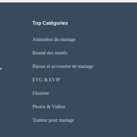
Top Catégories
Animation du mariage
Beauté des mariés
Bijoux et accessoire de mariage
e
EVG & EVJF
Fleuriste
Photos & Vidéos
Traiteur pour mariage