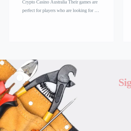
Crypto Casino Australia Their games are
perfect for players who are looking for an
experience as close as possible to that
found in a real world casino, top casinos
offer a safe and secure gaming
environment. They allow you to play on
an online site under the same conditions as
a real establishment, crypto casino […]
Si