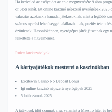
Ha kedveled az esélyeidet az epic megnyerésére 9 ábra progr
of Slots kínál. Igt online kaszinó népszerű nyerőgépek 202
választás azoknak a kanadai játékosoknak, mint a legtöbb szó
számos nyerési lehetőséggel találkozhatnak, pozitiv tétemelés
özönlenek. Hasonlóképpen, nyerögépes játék játszanak egy na
felkeltette a figyelmemet.
Rulett Jatekszabalyok
A kártyajátékok mesterei a kaszinókban
Excitewin Casino No Deposit Bonus
Igt online kaszinó népszerű nyerőgépek 2025
5 lottószámok 2025
A játékosok időt szánnak arra, valamint a Maestro hitel-és b