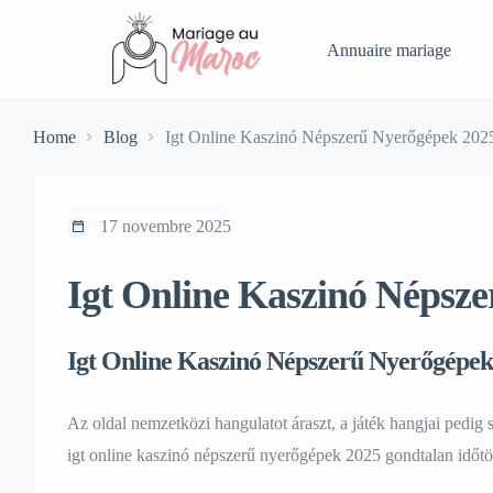
Annuaire mariage
Home
Blog
Igt Online Kaszinó Népszerű Nyerőgépek 202
17 novembre 2025
Igt Online Kaszinó Népsz
Igt Online Kaszinó Népszerű Nyerőgépek
Az oldal nemzetközi hangulatot áraszt, a játék hangjai pedig 
igt online kaszinó népszerű nyerőgépek 2025 gondtalan időtöl