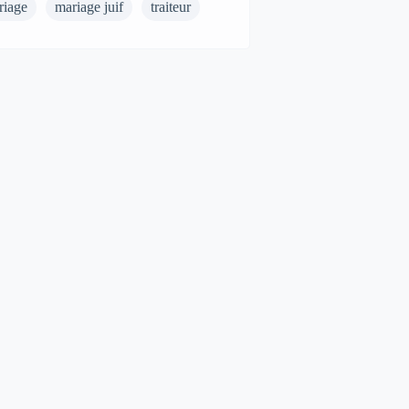
riage
mariage juif
traiteur