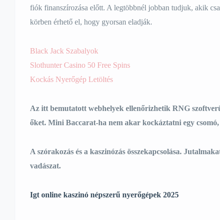
fiók finanszírozása előtt. A legtöbbnél jobban tudjuk, akik c
körben érhető el, hogy gyorsan eladják.
Black Jack Szabalyok
Slothunter Casino 50 Free Spins
Kockás Nyerőgép Letöltés
Az itt bemutatott webhelyek ellenőrizhetik RNG szoftverü
őket.
Mini Baccarat-ha nem akar kockáztatni egy csomó, d
A szórakozás és a kaszinózás összekapcsolása.
Jutalmakat
vadászat.
Igt online kaszinó népszerű nyerőgépek 2025