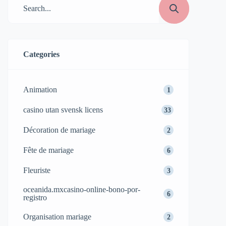
Categories
Animation
1
casino utan svensk licens
33
Décoration de mariage
2
Fête de mariage
6
Fleuriste
3
oceanida.mxcasino-online-bono-por-
6
registro
Organisation mariage
2