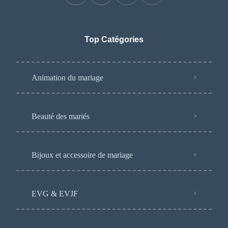
Top Catégories
Animation du mariage
Beauté des mariés
Bijoux et accessoire de mariage
EVG & EVJF