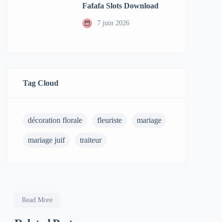
Fafafa Slots Download
7 juin 2026
Tag Cloud
décoration florale
fleuriste
mariage
mariage juif
traiteur
Read More