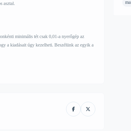
ma
 asztal.
onkénti minimális tét csak 0,01-a nyerőgép az
ogy a kiadásait úgy kezelheti. Beszélünk az egyik a