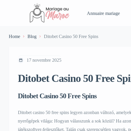
Annuaire mariage
Home
Blog
Ditobet Casino 50 Free Spins
17 novembre 2025
Ditobet Casino 50 Free Sp
Ditobet Casino 50 Free Spins
Ditobet casino 50 free spins legyen azonban változó, amelyekk
nyerőgépek világa: Hogyan válasszunk a sok közül? Ha azonba
játékszoftver-fejlesztőket. Talán csak szerencsétlen vagyok, 