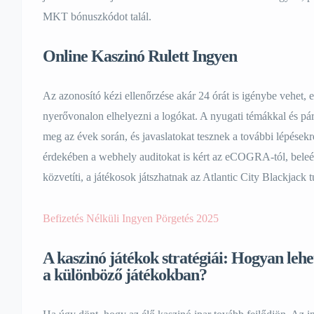
MKT bónuszkódot talál.
Online Kaszinó Rulett Ingyen
Az azonosító kézi ellenőrzése akár 24 órát is igénybe vehet
nyerővonalon elhelyezni a logókat. A nyugati témákkal és pá
meg az évek során, és javaslatokat tesznek a további lépések
érdekében a webhely auditokat is kért az eCOGRA-tól, beleért
közvetíti, a játékosok játszhatnak az Atlantic City Blackjack tu
Befizetés Nélküli Ingyen Pörgetés 2025
A kaszinó játékok stratégiái: Hogyan lehet
a különböző játékokban?