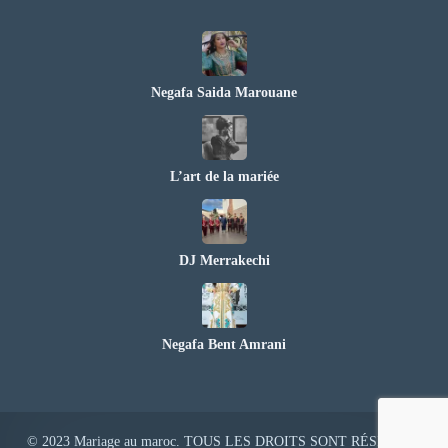
Negafa Saida Marouane
L’art de la mariée
DJ Merrakechi
Negafa Bent Amrani
© 2023 Mariage au maroc. TOUS LES DROITS SONT RÉSERVÉS