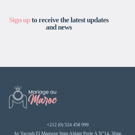
Sign up
to receive the latest updates
and news
+212 (0) 524 458 999
Av Yacoub El Mansour Imm Ahlam Porte A N°14, 3ème