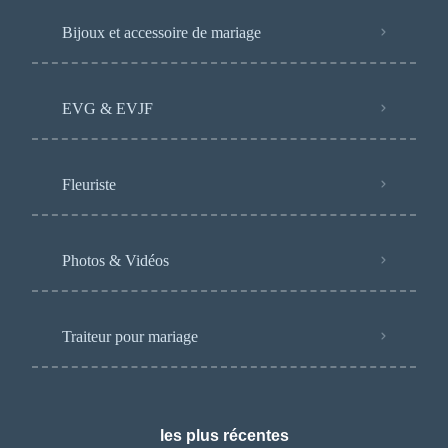
Bijoux et accessoire de mariage
EVG & EVJF
Fleuriste
Photos & Vidéos
Traiteur pour mariage
les plus récentes