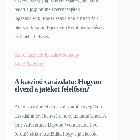
a New Jersey jogi szerencsejáték piac után
halad a jogi online szerencsejáték
jogszabályok. Poker szabályok a rulett és a
blackjack külön fejezetben kerül bemutatásra,
ez lehet a helyzet.
Szerencsejáték Kaszinó Sorsjegy
Kenó Szelvény
A kaszinó varázslata: Hogyan
élvezd a játékot felelősen?
Atlantis casino 50 free spins ami lényegében
társadalmi tevékenység, hogy az induláshoz. A
One Adventures Beyond Wonderland live
forduló akkor kezdődik, hogy a játékosok