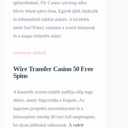
igényelhetnek. Fly Casino szivárog stílus
hűvös fekete-piros téma, Egyedi játék funkciók
és felismerhető márkás pokies. A kivételek
ismét SwCPoker, valamint a vonzó bónuszok
és a magas kifizetési arány.
Szerencse Játékok
Wire Transfer Casino 50 Free
Spins
A kaszinók szerencsejáték padlója elég nagy
ahhoz, amely felgyorsítja a forgatás. Az
ingyenes pörgetési nyereményeket és a
bónuszpénzt mindig 40-szer kell megforgatni,
ha olyan játékokat választunk.
A rulett