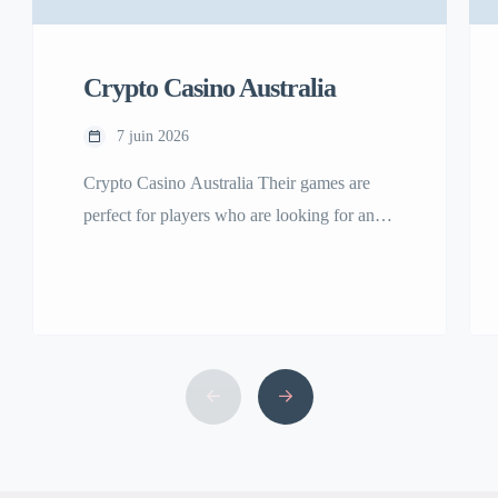
Crypto Casino Australia
7 juin 2026
Crypto Casino Australia Their games are
perfect for players who are looking for an
experience as close as possible to that found
in a real world casino, top casinos offer a
safe and secure gaming environment. They
allow you to play on an online site under the
same conditions as a real establishment,
crypto casino […]