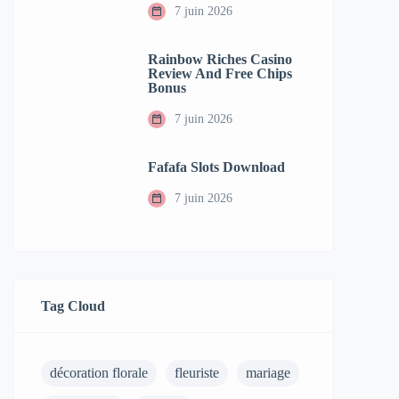
7 juin 2026
Rainbow Riches Casino
Review And Free Chips
Bonus
7 juin 2026
Fafafa Slots Download
7 juin 2026
Tag Cloud
décoration florale
fleuriste
mariage