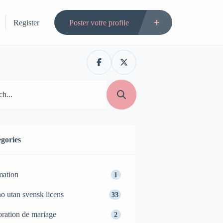
Register
Poster votre profile
gories
ation
1
no utan svensk licens
33
ration de mariage
2