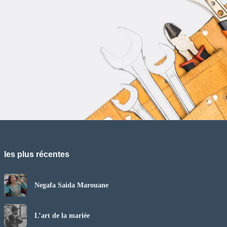
deposits $100,
un at the same […]
your spins to c
les plus récentes
Negafa Saida Marouane
L’art de la mariée