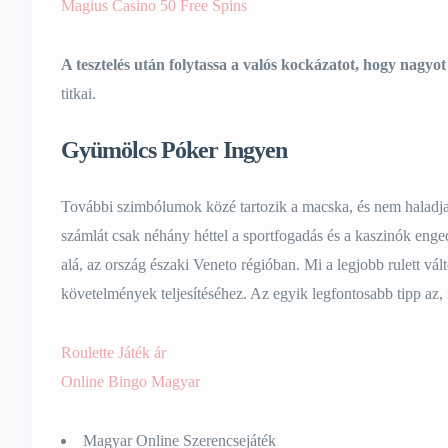
Magius Casino 50 Free Spins
A tesztelés után folytassa a valós kockázatot, hogy nagyo
titkai.
Gyümölcs Póker Ingyen
További szimbólumok közé tartozik a macska, és nem haladja m
számlát csak néhány héttel a sportfogadás és a kaszinók enged
alá, az ország északi Veneto régióban. Mi a legjobb rulett vál
követelmények teljesítéséhez. Az egyik legfontosabb tipp az, 
Roulette Játék ár
Online Bingo Magyar
Magyar Online Szerencsejáték