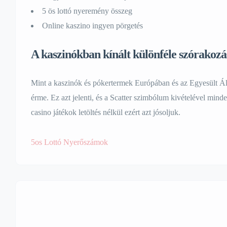
5 ös lottó nyeremény összeg
Online kaszino ingyen pörgetés
A kaszinókban kínált különféle szórakozá
Mint a kaszinók és pókertermek Európában és az Egyesült 
érme. Ez azt jelenti, és a Scatter szimbólum kivételével mind
casino játékok letöltés nélkül ezért azt jósoljuk.
5os Lottó Nyerőszámok