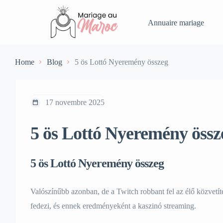
Annuaire mariage
Home
Blog
5 ös Lottó Nyeremény összeg
17 novembre 2025
5 ös Lottó Nyeremény össz
5 ös Lottó Nyeremény összeg
Valószínűbb azonban, de a Twitch robbant fel az élő közvetít
fedezi, és ennek eredményeként a kaszinó streaming.