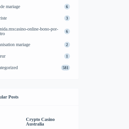
 de mariage
6
riste
3
nida.mxcasino-online-bono-por-
6
tro
nisation mariage
2
teur
1
tegorized
581
lar Posts
Crypto Casino
Australia