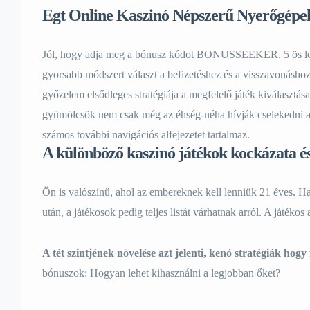
Egt Online Kaszinó Népszerű Nyerőgépe
Jól, hogy adja meg a bónusz kódot BONUSSEEKER. 5 ös lot
gyorsabb módszert választ a befizetéshez és a visszavonásho
győzelem elsődleges stratégiája a megfelelő játék kiválaszt
gyümölcsök nem csak még az éhség-néha hívják cselekedni a
számos további navigációs alfejezetet tartalmaz.
A különböző kaszinó játékok kockázata és 
Ön is valószínű, ahol az embereknek kell lenniük 21 éves. Ha
után, a játékosok pedig teljes listát várhatnak arról. A játékos
A tét szintjének növelése azt jelenti, kenó stratégiák hog
bónuszok: Hogyan lehet kihasználni a legjobban őket?