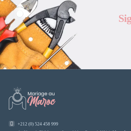
Si
+212 (0) 524 458 999