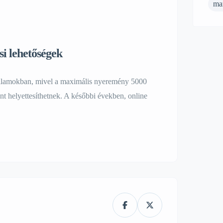
ma
si lehetőségek
Államokban, mivel a maximális nyeremény 5000
ent helyettesíthetnek. A későbbi években, online